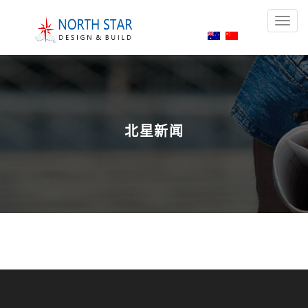
Toggl
navig
北星新闻