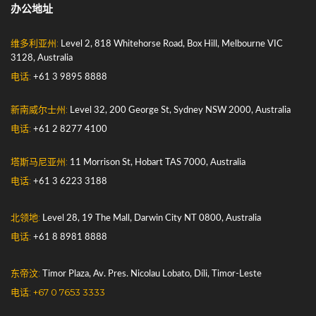
办公地址
维多利亚州:
Level 2, 818 Whitehorse Road, Box Hill, Melbourne VIC
3128, Australia
电话:
+61 3 9895 8888
新南威尔士州:
Level 32, 200 George St, Sydney NSW 2000, Australia
电话:
+61 2 8277 4100
塔斯马尼亚州:
11 Morrison St, Hobart TAS 7000, Australia
电话:
+61 3 6223 3188
北领地:
Level 28, 19 The Mall, Darwin City NT 0800, Australia
电话:
+61 8 8981 8888
东帝汶:
Timor Plaza, Av. Pres. Nicolau Lobato, Díli, Timor-Leste
电话: +67 0 7653 3333